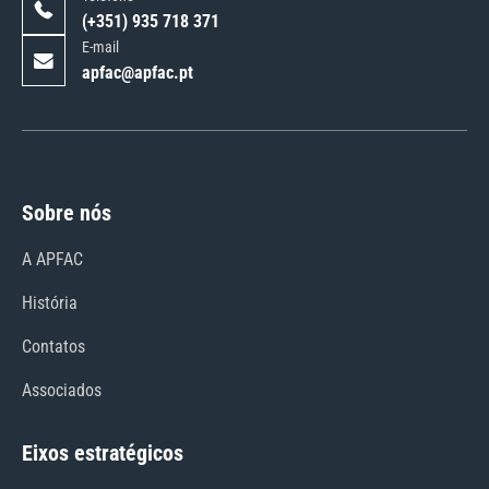
(+351) 935 718 371
E-mail
apfac@apfac.pt
Sobre nós
A APFAC
História
Contatos
Associados
Eixos estratégicos