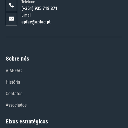
Telefone
(+351) 935 718 371
E-mail
apfac@apfac.pt
Sobre nós
A APFAC
História
Contatos
Associados
Eixos estratégicos