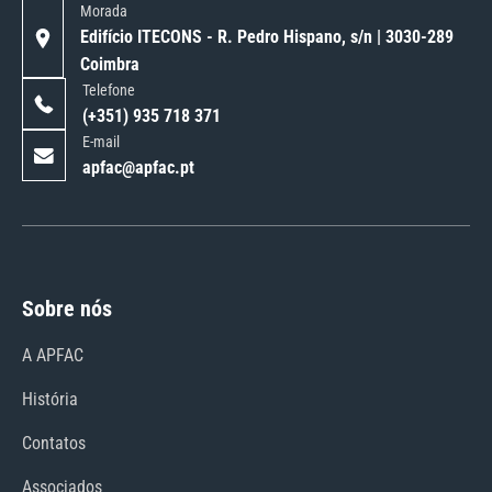
Morada
Edifício ITECONS - R. Pedro Hispano, s/n | 3030-289
Coimbra
Telefone
(+351) 935 718 371
E-mail
apfac@apfac.pt
Sobre nós
A APFAC
História
Contatos
Associados