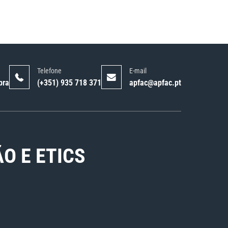
Telefone
E-mail
bra
(+351) 935 718 371
apfac@apfac.pt
 E ETICS