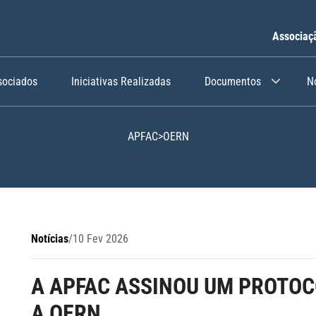
Associaç
sociados
Iniciativas Realizadas
Documentos
N
APFAC
>
OERN
Notícias
/
10 Fev 2026
A APFAC ASSINOU UM PROTO
A OERN